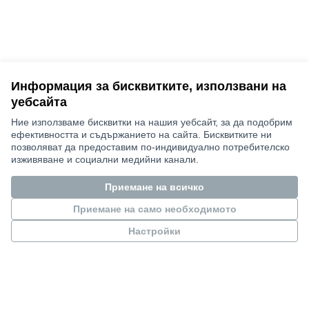
Информация за бисквитките, използвани на
уебсайта
Условия за ползване
Ние използваме бисквитки на нашия уебсайт, за да подобрим
Настройки на бисквитките
ефективността и съдържанието на сайта. Бисквитките ни
Bauhaus4Med в Х
Bauhaus4Med във Facebook
Bauhaus4Med в Instagram
позволяват да предоставим по-индивидуално потребителско
изживяване и социални медийни канали.
(Външна връзка)
(Външна връзка)
(Външна връзка)
български език
Choose language
Scegli la lingua
Избери език
Επιλογή γλώσσας
C
Приемане на всичко
Приемане на само необходимото
Настройки
Views and opinions expressed are however those of the author(s) only
and do not necessarily reflect those of the European Union or the
European Research Executive Agency. Neither the European Union nor
the granting authority can be held responsible for them.