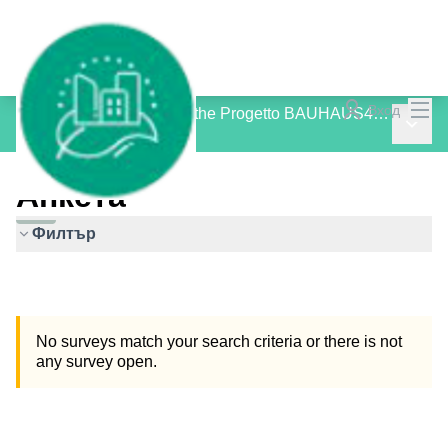
Гла
Вход
Consultation Process for the Progetto BAUHAUS4MED
Главн
/
Анкета
Анкета
Филтър
No surveys match your search criteria or there is not
any survey open.