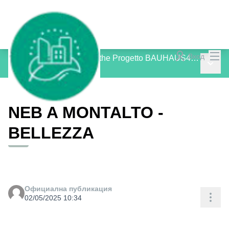
Гла
Вход
Consultation Process for the Progetto BAUHAUS4MED
Главн
/
Блог
NEB A MONTALTO -
BELLEZZA
Официална публикация
Res
02/05/2025 10:34