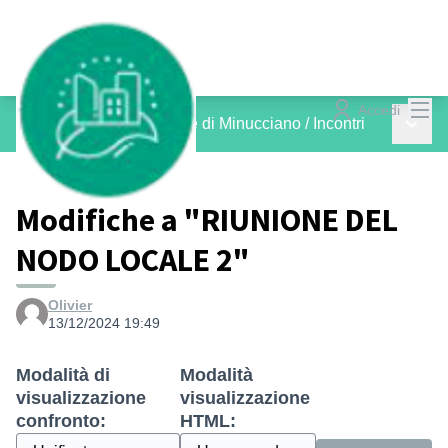
Menù
Accedi
Menù p
Nodo Locale del Comune di Minucciano
/
Incontri
Modifiche a "RIUNIONE DEL
NODO LOCALE 2"
Olivier
13/12/2024 19:49
Modalità di
Modalità
visualizzazione
visualizzazione
confronto:
HTML: