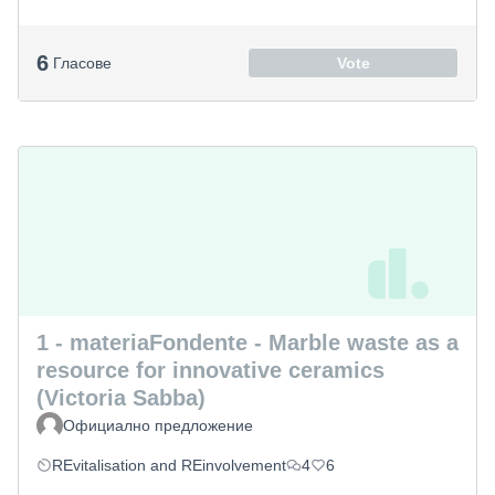
6
Гласове
Vote
1 - materiaFondente - Marble waste as a
resource for innovative ceramics
(Victoria Sabba)
Официално предложение
REvitalisation and REinvolvement
4
6