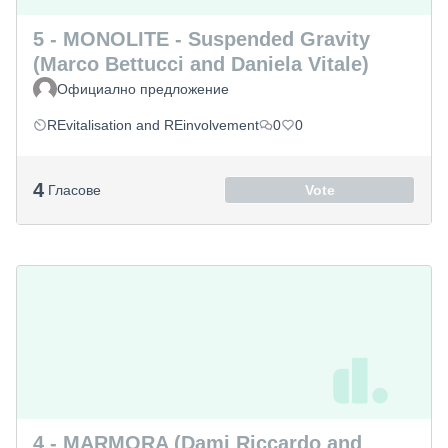
5 - MONOLITE - Suspended Gravity
(Marco Bettucci and Daniela Vitale)
Официално предложение
REvitalisation and REinvolvement
0
0
4
Гласове
Vote
4 - MARMORA (Dami Riccardo and