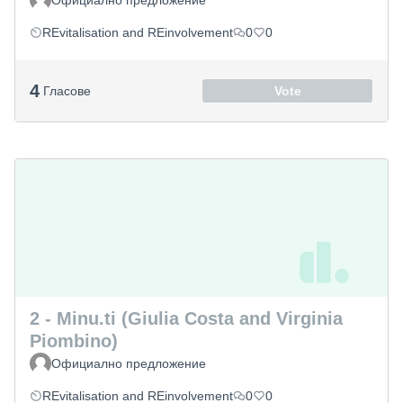
Официално предложение
REvitalisation and REinvolvement
0
0
4
Гласове
Vote
2 - Minu.ti (Giulia Costa and Virginia
Piombino)
Официално предложение
REvitalisation and REinvolvement
0
0