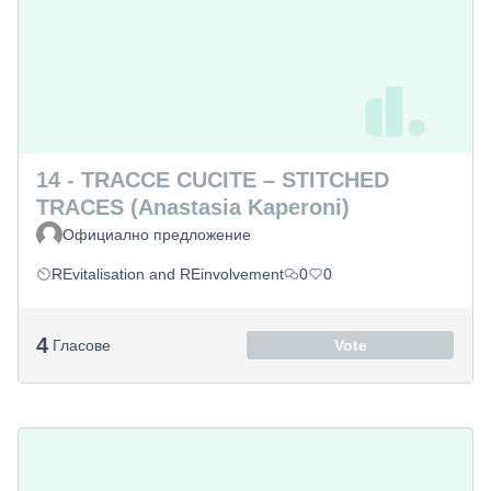
14 - TRACCE CUCITE – STITCHED
TRACES (Anastasia Kaperoni)
Официално предложение
REvitalisation and REinvolvement
0
0
4
Гласове
Vote