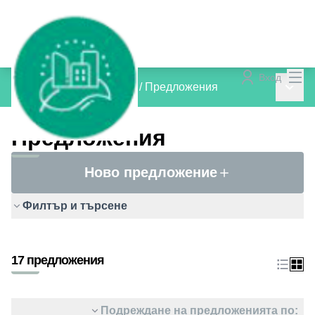
Гла
Вход
Главн
inCOMMON PROJECTS
/
Предложения
Предложения
Ново предложение
Филтър и търсене
17 предложения
Подреждане на предложенията по: