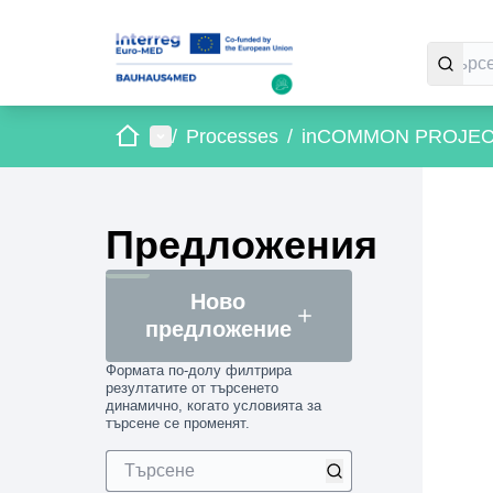
Начало
Главно меню
/
Processes
/
inCOMMON PROJE
Предложения
Ново
предложение
Формата по-долу филтрира
резултатите от търсенето
динамично, когато условията за
търсене се променят.