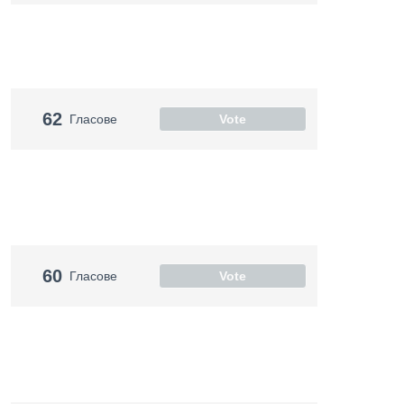
62
Гласове
Vote
60
Гласове
Vote