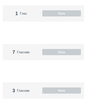
1
Глас
Vote
7
Гласове
Vote
3
Гласове
Vote