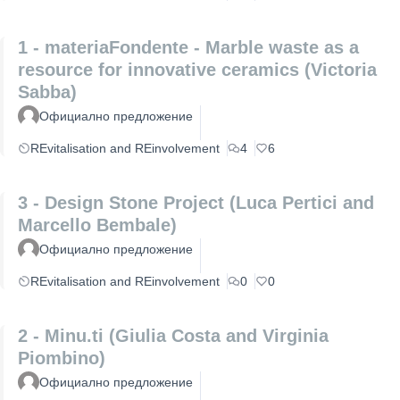
1 - materiaFondente - Marble waste as a
resource for innovative ceramics (Victoria
Sabba)
Официално предложение
REvitalisation and REinvolvement
4
6
3 - Design Stone Project (Luca Pertici and
Marcello Bembale)
Официално предложение
REvitalisation and REinvolvement
0
0
2 - Minu.ti (Giulia Costa and Virginia
Piombino)
Официално предложение