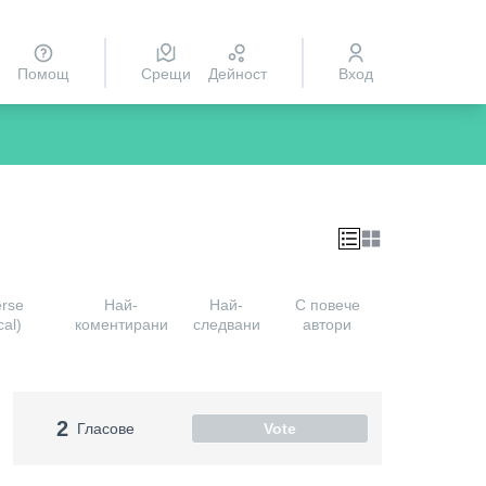
Помощ
Срещи
Дейност
Вход
erse
Най-
Най-
С повече
cal)
коментирани
следвани
автори
2
Гласове
Vote