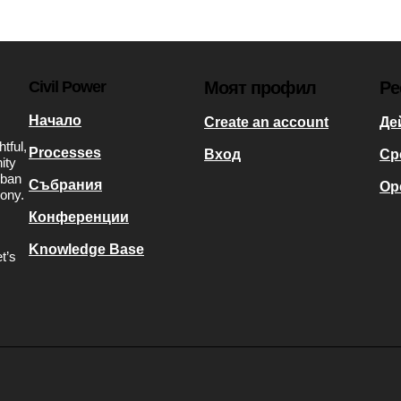
Civil Power
Моят профил
Ре
Начало
Create an account
Де
tful,
Processes
Вход
Ср
ity
rban
Събрания
Op
mony.
Конференции
Knowledge Base
t’s
s