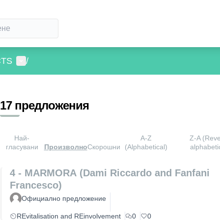
Потребителско меню
CTS
/
17 предложения
Най-
A-Z
Z-A (Rev
гласувани
Произволно
Скорошни
(Alphabetical)
alphabeti
4 - MARMORA (Dami Riccardo and Fanfani
Francesco)
Официално предложение
REvitalisation and REinvolvement
0
0