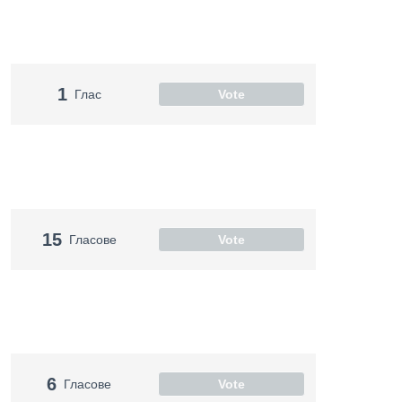
1
Глас
Vote
15
Гласове
Vote
6
Гласове
Vote