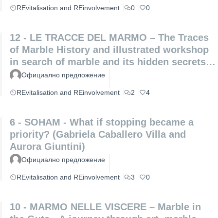
REvitalisation and REinvolvement
0
0
12 - LE TRACCE DEL MARMO – The Traces
of Marble History and illustrated workshop
in search of marble and its hidden secrets
(Laura Coppini and Marco Altemura)
Официално предложение
REvitalisation and REinvolvement
2
4
6 - SOHAM - What if stopping became a
priority? (Gabriela Caballero Villa and
Aurora Giuntini)
Официално предложение
REvitalisation and REinvolvement
3
0
10 - MARMO NELLE VISCERE – Marble in