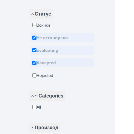
Статус
Всички
Не отговорено
Evaluating
Accepted
Rejected
~ Categories
All
Произход