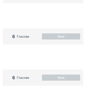
6
Гласове
Vote
6
Гласове
Vote