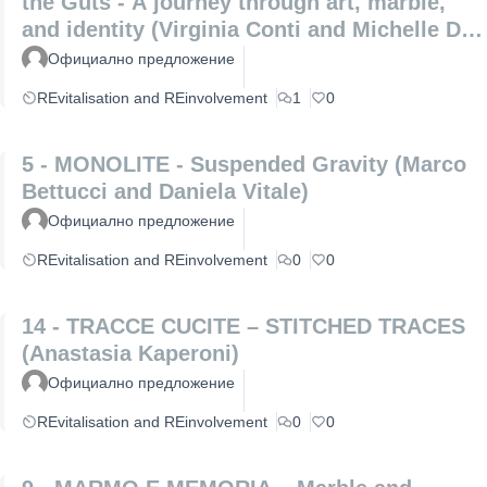
the Guts - A journey through art, marble,
and identity (Virginia Conti and Michelle De
Paris)
Официално предложение
REvitalisation and REinvolvement
1
0
5 - MONOLITE - Suspended Gravity (Marco
Bettucci and Daniela Vitale)
Официално предложение
REvitalisation and REinvolvement
0
0
14 - TRACCE CUCITE – STITCHED TRACES
(Anastasia Kaperoni)
Официално предложение
REvitalisation and REinvolvement
0
0