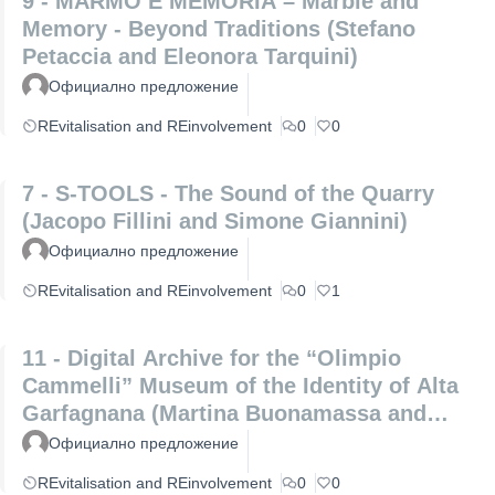
9 - MARMO E MEMORIA – Marble and
Memory - Beyond Traditions (Stefano
Petaccia and Eleonora Tarquini)
Официално предложение
REvitalisation and REinvolvement
0
0
7 - S-TOOLS - The Sound of the Quarry
(Jacopo Fillini and Simone Giannini)
Официално предложение
REvitalisation and REinvolvement
0
1
11 - Digital Archive for the “Olimpio
Cammelli” Museum of the Identity of Alta
Garfagnana (Martina Buonamassa and
Angela Lucia)
Официално предложение
REvitalisation and REinvolvement
0
0