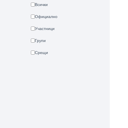
Всички
Официално
Участници
Групи
Срещи