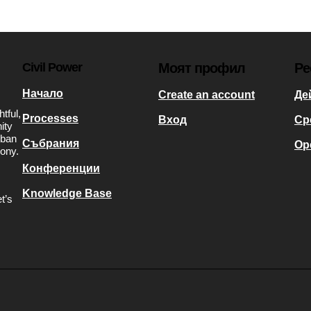
Civil Power
Моят профил
Ре
Начало
Create an account
Де
tful,
Processes
Вход
Ср
ity
rban
Събрания
Op
mony.
Конференции
Knowledge Base
t’s
s