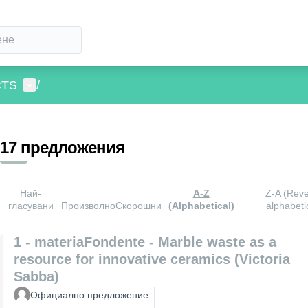
Потребителско меню
CTS
/
17 предложения
Най-
A-Z
Z-A (Rev
гласувани
Произволно
Скорошни
(Alphabetical)
alphabeti
1 - materiaFondente - Marble waste as a
resource for innovative ceramics (Victoria
Sabba)
Официално предложение