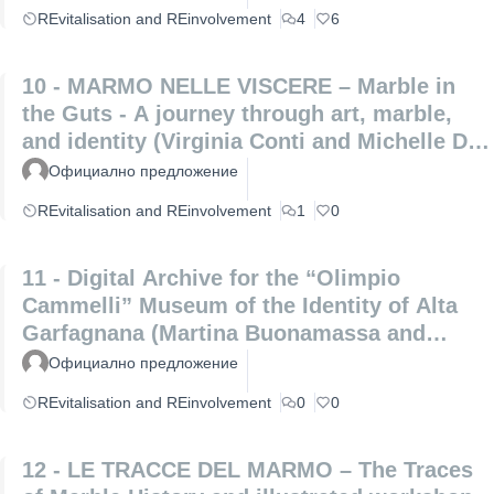
REvitalisation and REinvolvement
4
6
10 - MARMO NELLE VISCERE – Marble in
the Guts - A journey through art, marble,
and identity (Virginia Conti and Michelle De
Paris)
Официално предложение
REvitalisation and REinvolvement
1
0
11 - Digital Archive for the “Olimpio
Cammelli” Museum of the Identity of Alta
Garfagnana (Martina Buonamassa and
Angela Lucia)
Официално предложение
REvitalisation and REinvolvement
0
0
12 - LE TRACCE DEL MARMO – The Traces