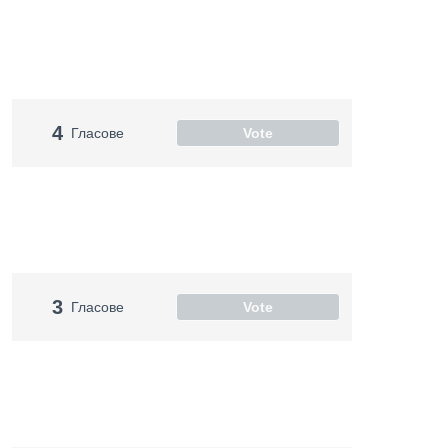
4
Гласове
Vote
3
Гласове
Vote