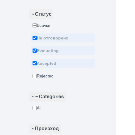
Статус
Всички
Не отговорено
Evaluating
Accepted
Rejected
~ Categories
All
Произход