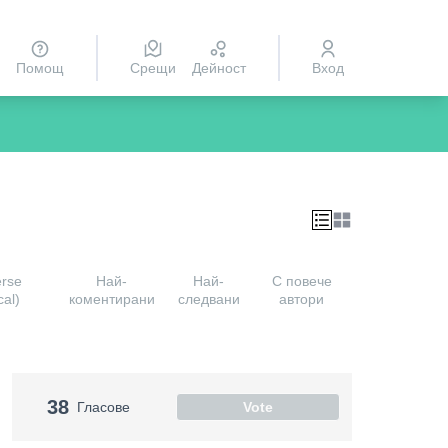
Помощ
Срещи
Дейност
Вход
erse
Най-
Най-
С повече
cal)
коментирани
следвани
автори
38
Гласове
Vote