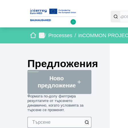
Начало
Главно меню
/
Processes
/
inCOMMON PROJE
Предложения
Ново
предложение
Формата по-долу филтрира
резултатите от търсенето
динамично, когато условията за
търсене се променят.