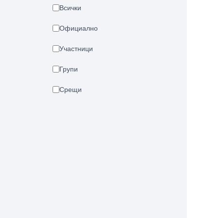
Всички
Официално
Участници
Групи
Срещи