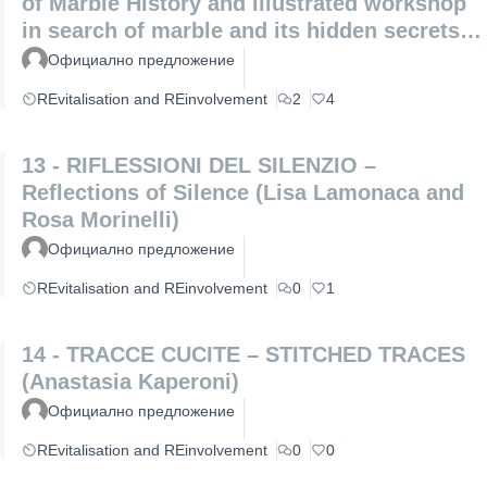
of Marble History and illustrated workshop
in search of marble and its hidden secrets
(Laura Coppini and Marco Altemura)
Официално предложение
REvitalisation and REinvolvement
2
4
13 - RIFLESSIONI DEL SILENZIO –
Reflections of Silence (Lisa Lamonaca and
Rosa Morinelli)
Официално предложение
REvitalisation and REinvolvement
0
1
14 - TRACCE CUCITE – STITCHED TRACES
(Anastasia Kaperoni)
Официално предложение
REvitalisation and REinvolvement
0
0