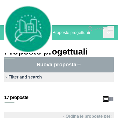
Menù
Accedi
Menù p
PROGETTI inCOMUNE
/
Proposte progettuali
Proposte progettuali
Nuova proposta
Filter and search
17 proposte
Ordina le proposte per: