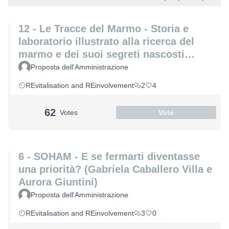
12 - Le Tracce del Marmo - Storia e
laboratorio illustrato alla ricerca del
marmo e dei suoi segreti nascosti
(Laura Coppini e Marco Altemura)
Proposta dell'Amministrazione
REvitalisation and REinvolvement
2
4
62
Votes
Vote
6 - SOHAM - E se fermarti diventasse
una priorità? (Gabriela Caballero Villa e
Aurora Giuntini)
Proposta dell'Amministrazione
REvitalisation and REinvolvement
3
0