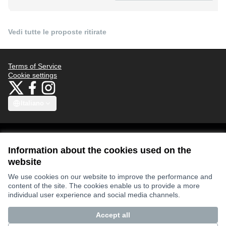
Vedi tutte le proposte ritirate
Terms of Service
Cookie settings
Bauhaus4Med at X
Bauhaus4Med su Facebook
Bauhaus4Med su Instagram
(Collegamento esterno)
(Collegamento esterno)
(Collegamento esterno)
Italiano
Choose language
Scegli la lingua
Избери език
Επιλογή γλώσσας
C
Information about the cookies used on the
website
Views and opinions expressed are however those of the author(s) only
We use cookies on our website to improve the performance and
and do not necessarily reflect those of the European Union or the
content of the site. The cookies enable us to provide a more
European Research Executive Agency. Neither the European Union nor
the granting authority can be held responsible for them.
individual user experience and social media channels.
Accept all