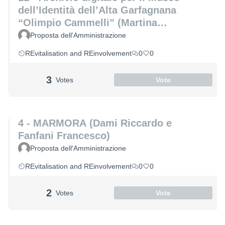
dell’Identità dell’Alta Garfagnana
“Olimpio Cammelli” (Martina
Buonamassa e Angela Lucia)
Proposta dell'Amministrazione
REvitalisation and REinvolvement
0
0
3
Votes
Vote
4 - MARMORA (Dami Riccardo e
Fanfani Francesco)
Proposta dell'Amministrazione
REvitalisation and REinvolvement
0
0
2
Votes
Vote