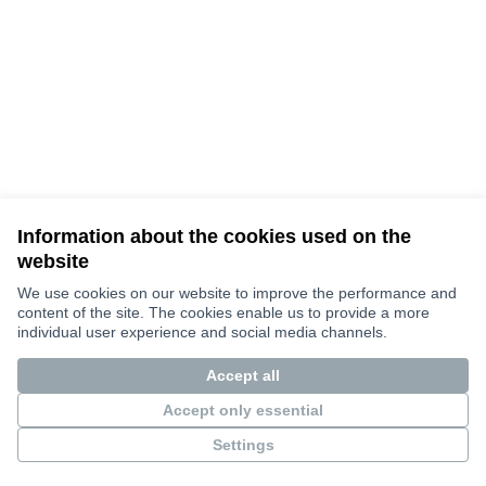
Information about the cookies used on the
website
We use cookies on our website to improve the performance and
Terms of Service
content of the site. The cookies enable us to provide a more
Cookie settings
individual user experience and social media channels.
Bauhaus4Med at X
Bauhaus4Med στο Facebook
Bauhaus4Med στο Instagram
Accept all
(Εξωτερικός σύνδεσμος)
(Εξωτερικός σύνδεσμος)
(Εξωτερικός σύνδεσμος)
Ελληνικά
Choose language
Scegli la lingua
Избери език
Επιλογή γλώσσας
C
Accept only essential
Settings