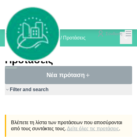
Mai
Σύνδεση
Main 
inCOMMON PROJECTS
/
Προτάσεις
Προτάσεις
Νέα πρόταση
Filter and search
Βλέπετε τη λίστα των προτάσεων που αποσύρονται
από τους συντάκτες τους.
Δείτε όλες τις προτάσεις
.